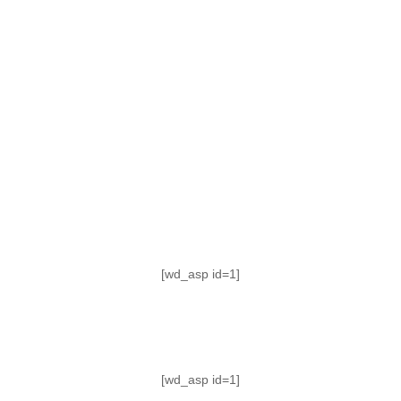
TABLA DE POSICIONES
FIXTURE
#AguanteFemenino
[wd_asp id=1]
[wd_asp id=1]