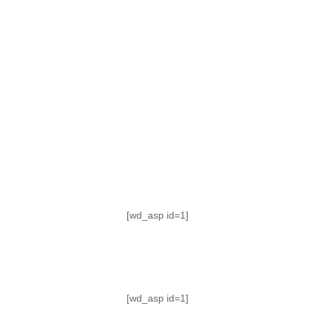
TABLA DE POSICIONES
FIXTURE
#AguanteFemenino
[wd_asp id=1]
[wd_asp id=1]