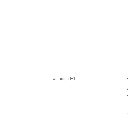
TABLA DE POSICIONES
FIXTURE
#AguanteFemenino
[wd_asp id=1]