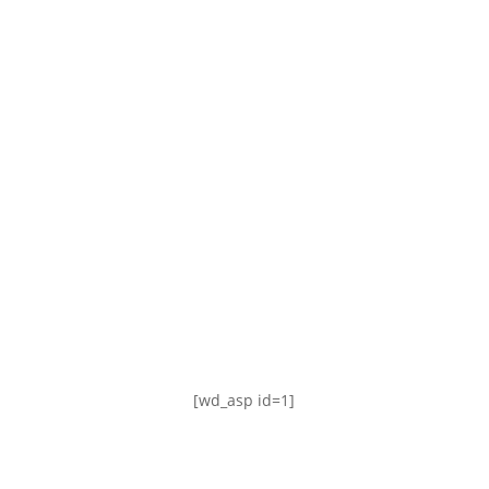
TABLA DE POSICIONES
FIXTURE
#AguanteFemenino
[wd_asp id=1]