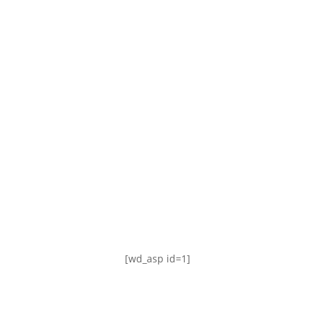
TABLA DE POSICIONES
FIXTURE
#AguanteFemenino
[wd_asp id=1]