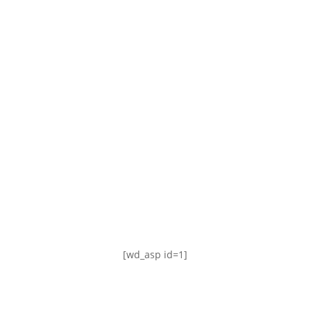
TABLA DE POSICIONES
FIXTURE
#AguanteFemenino
[wd_asp id=1]