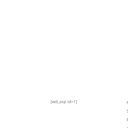
TABLA DE POSICIONES
FIXTURE
#AguanteFemenino
[wd_asp id=1]