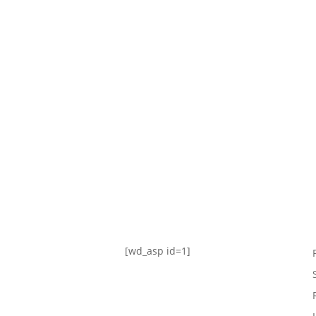
TABLA DE POSICIONES
FIXTURE
#AguanteFemenino
[wd_asp id=1]