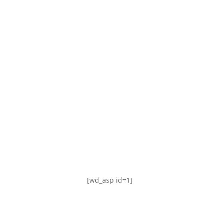
TABLA DE POSICIONES
FIXTURE
#AguanteFemenino
[wd_asp id=1]