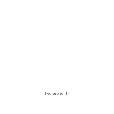
TABLA DE POSICIONES
FIXTURE
#AguanteFemenino
[wd_asp id=1]