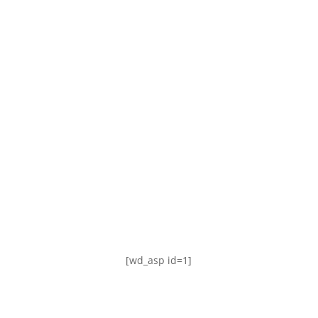
TABLA DE POSICIONES
FIXTURE
#AguanteFemenino
[wd_asp id=1]