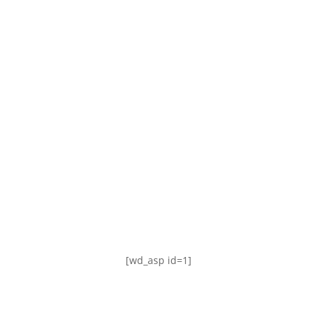
TABLA DE POSICIONES
FIXTURE
#AguanteFemenino
[wd_asp id=1]