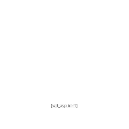
TABLA DE POSICIONES
FIXTURE
#AguanteFemenino
[wd_asp id=1]