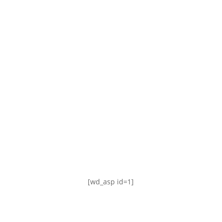
TABLA DE POSICIONES
FIXTURE
#AguanteFemenino
[wd_asp id=1]