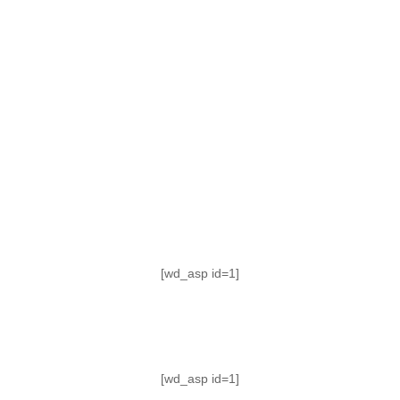
TABLA DE POSICIONES
FIXTURE
#AguanteFemenino
[wd_asp id=1]
[wd_asp id=1]