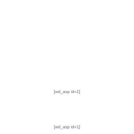
TABLA DE POSICIONES
FIXTURE
#AguanteFemenino
[wd_asp id=1]
[wd_asp id=1]