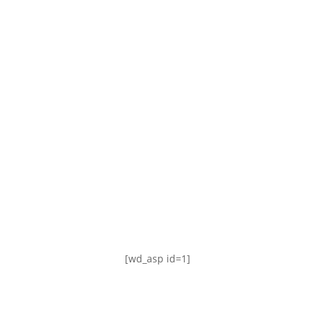
TABLA DE POSICIONES
FIXTURE
#AguanteFemenino
[wd_asp id=1]