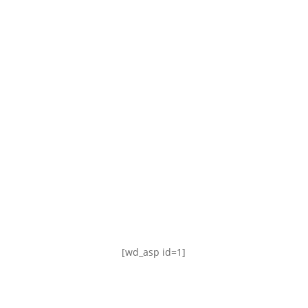
TABLA DE POSICIONES
FIXTURE
#AguanteFemenino
[wd_asp id=1]