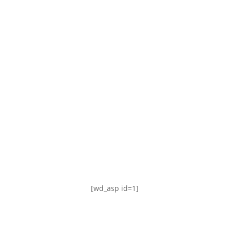
TABLA DE POSICIONES
FIXTURE
#AguanteFemenino
[wd_asp id=1]