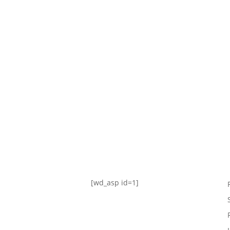
TABLA DE POSICIONES
FIXTURE
#AguanteFemenino
[wd_asp id=1]