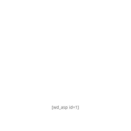
TABLA DE POSICIONES
FIXTURE
#AguanteFemenino
[wd_asp id=1]