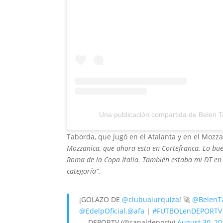
Una publicación compartida de Belen 
Taborda, que jugó en el Atalanta y en el Mozzan
Mozzanica, que ahora esta en Cortefranca. Lo bue
Roma de la Copa Italia. También estaba mi DT en 
categoría”.
¡GOLAZO DE
@clubuaiurquiza
! 🚀
@BelenT
@EdelpOficial
.
@afa
|
#FUTBOLenDEPORTV
— DEPORTV (@canaldeportv)
August 30, 2