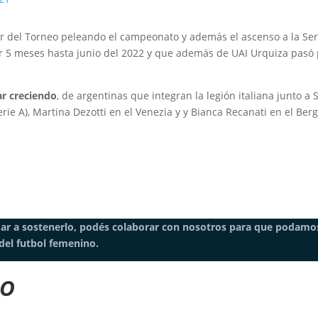
der del Torneo peleando el campeonato y además el ascenso a la Seri
 5 meses hasta junio del 2022 y que además de UAI Urquiza pasó po
r creciendo
, de argentinas que integran la legión italiana junto a
erie A), Martina Dezotti en el Venezia y y Bianca Recanati en el Be
dar a sostenerlo, podés colaborar con nosotros para que podamos
del futbol femenino.
NO