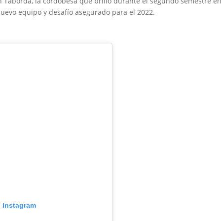
n Taborda, la cordobesa que brilló durante el segundo semestre en
nuevo equipo y desafío asegurado para el 2022.
n Instagram