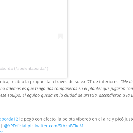
Taborda (@belentaborda4)
ica, recibió la propuesta a través de su ex DT de inferiores.
“Me ll
no ademas es que tengo dos compañeras en el plantel que jugaron conm
ese equipo. El equipo queda en la ciudad de Brescia, ascendieron a la
aborda12
le pegó con efecto, la pelota viboreó en el aire y picó jus
|
@YPFoficial
pic.twitter.com/5tbzbBTkeM
021