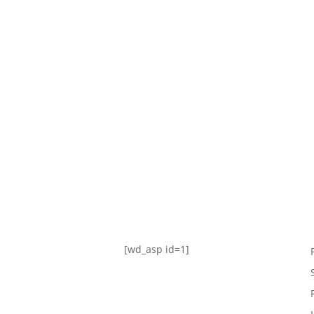
TABLA DE POSICIONES
FIXTURE
#AguanteFemenino
[wd_asp id=1]