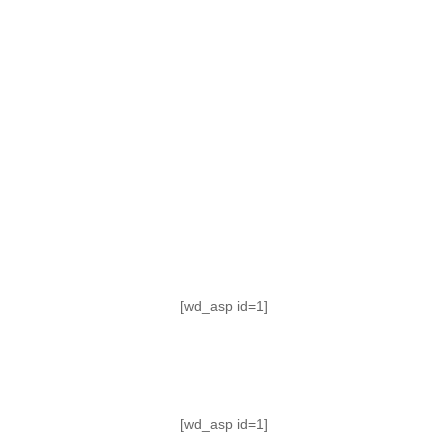
TABLA DE POSICIONES
FIXTURE
#AguanteFemenino
[wd_asp id=1]
[wd_asp id=1]