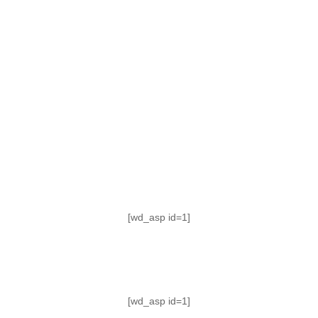
TABLA DE POSICIONES
FIXTURE
#AguanteFemenino
[wd_asp id=1]
[wd_asp id=1]