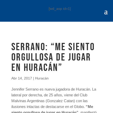
[wd_asp id=1]
Serrano: “Me siento
orgullosa de jugar
en Huracán”
Abr 14, 2017
|
Huracán
Jennifer Serrano es nueva jugadora de Huracán. La
lateral por derecha, de 25 años, viene del Club
Malvinas Argentinas (Gonzalez Catan) con las
ilusiones intactas de destacarse en el Globo.
“Me
siento orgullosa de jugar en Huracán”,
manifestó.