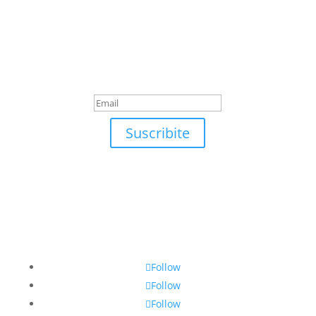
Suscribite
¡Muchas gracias por
suscrirte!
Suscribite
Follow
Follow
Follow