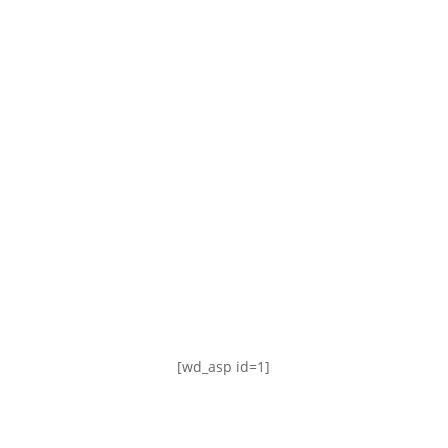
TABLA DE POSICIONES
FIXTURE
#AguanteFemenino
[wd_asp id=1]