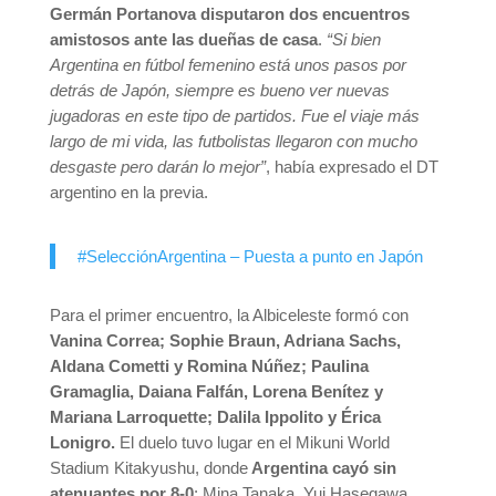
Germán Portanova disputaron dos encuentros
amistosos ante las dueñas de casa
.
“Si bien
Argentina en fútbol femenino está unos pasos por
detrás de Japón, siempre es bueno ver nuevas
jugadoras en este tipo de partidos. Fue el viaje más
largo de mi vida, las futbolistas llegaron con mucho
desgaste pero darán lo mejor”
, había expresado el DT
argentino en la previa.
#SelecciónArgentina – Puesta a punto en Japón
Para el primer encuentro, la Albiceleste formó con
Vanina Correa; Sophie Braun, Adriana Sachs,
Aldana Cometti y Romina Núñez; Paulina
Gramaglia, Daiana Falfán, Lorena Benítez y
Mariana Larroquette; Dalila Ippolito y Érica
Lonigro.
El duelo tuvo lugar en el Mikuni World
Stadium Kitakyushu, donde
Argentina cayó sin
atenuantes por 8-0
; Mina Tanaka, Yui Hasegawa,