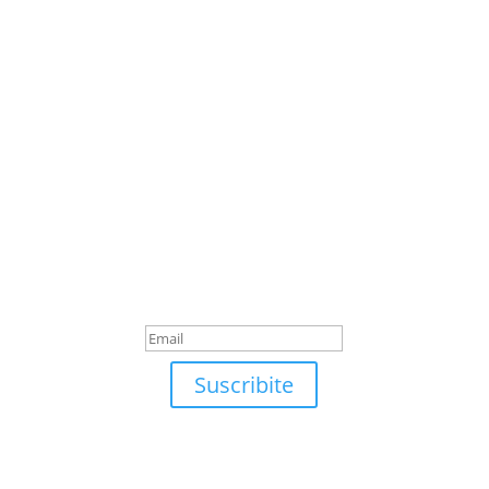
Suscribite
¡Muchas gracias por
suscrirte!
Suscribite