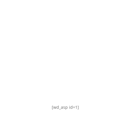
TABLA DE POSICIONES
FIXTURE
#AguanteFemenino
[wd_asp id=1]