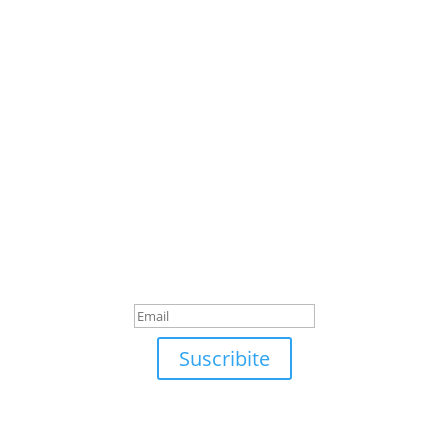
Suscribite
¡Muchas gracias por suscrirte!
Suscribite