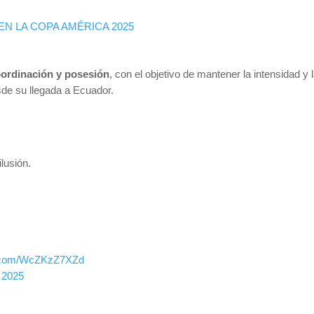
N LA COPA AMÉRICA 2025
ordinación y posesión
, con el objetivo de mantener la intensidad y 
sde su llegada a Ecuador.
lusión.
.
er.com/WcZKzZ7XZd
 2025