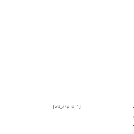
TABLA DE POSICIONES
FIXTURE
#AguanteFemenino
[wd_asp id=1]