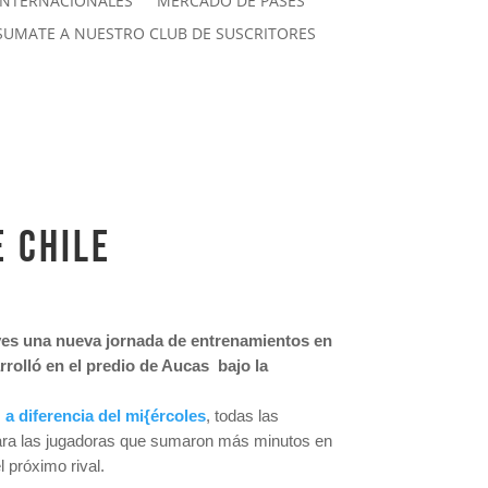
INTERNACIONALES
MERCADO DE PASES
SUMATE A NUESTRO CLUB DE SUSCRITORES
E CHILE
eves una nueva jornada de entrenamientos en
arrolló en el predio de Aucas bajo la
,
a diferencia del mi{ércoles
, todas las
ra las jugadoras que sumaron más minutos en
 próximo rival.