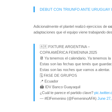
DEBUT CON TRIUNFO ANTE URUGUAY E
Adicionalmente el plantel realizó ejercicios de
co
adaptaciones que el equipo viene trabajando de
🇦🇷 FIXTURE ARGENTINA –
COPA AMÉRICA FEMENINA 2025
📆 Ya tenemos el calendario. Ya tenemos la i
Estas son las fechas que tenés que guardar
Estas son las noches que vamos a alentar.
🗓️ FASE DE GRUPOS
📍 Ecuador
🏟 IDV Banco Guayaquil
¿Cuál te parece el partido clave?
pic.twitt
— #ElFemenino (@FemeninoAFA)
June 27,