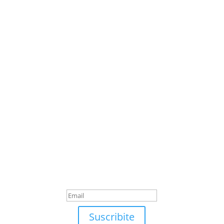
Suscribite
¡Muchas gracias por
suscrirte!
Suscribite