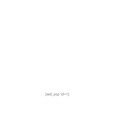
TABLA DE POSICIONES
FIXTURE
#AguanteFemenino
[wd_asp id=1]