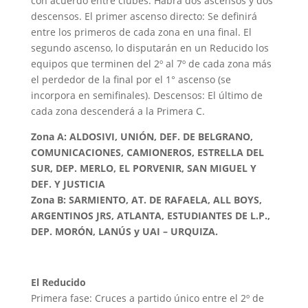
con acuerdo entre clubes. Habrá dos ascensos y dos
descensos. El primer ascenso directo: Se definirá
entre los primeros de cada zona en una final. El
segundo ascenso, lo disputarán en un Reducido los
equipos que terminen del 2º al 7º de cada zona más
el perdedor de la final por el 1° ascenso (se
incorpora en semifinales). Descensos: El último de
cada zona descenderá a la Primera C.
Zona A: ALDOSIVI, UNIÓN, DEF. DE BELGRANO,
COMUNICACIONES, CAMIONEROS, ESTRELLA DEL
SUR, DEP. MERLO, EL PORVENIR, SAN MIGUEL Y
DEF. Y JUSTICIA
Zona B: SARMIENTO, AT. DE RAFAELA, ALL BOYS,
ARGENTINOS JRS, ATLANTA, ESTUDIANTES DE L.P.,
DEP. MORÓN, LANÚS y UAI – URQUIZA.
El Reducido
Primera fase: Cruces a partido único entre el 2º de