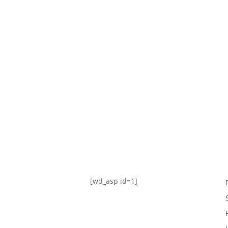
TABLA DE POSICIONES
FIXTURE
#AguanteFemenino
[wd_asp id=1]