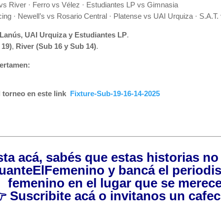
 vs River · Ferro vs Vélez · Estudiantes LP vs Gimnasia
ng · Newell’s vs Rosario Central · Platense vs UAI Urquiza · S.A.T.
Lanús, UAI Urquiza y Estudiantes LP
.
 19)
,
River (Sub 16 y Sub 14)
.
certamen:
 torneo en este link
Fixture-Sub-19-16-14-2025
asta acá, sabés que estas historias n
uanteElFemenino
y bancá el periodi
femenino en el lugar que se merece

Suscribite acá
o invitanos
un cafec