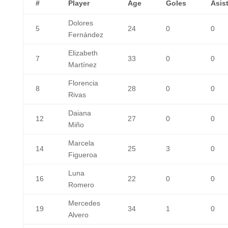
#
Player
Age
Goles
Asis
Dolores
5
24
0
0
Fernández
Elizabeth
7
33
0
0
Martínez
Florencia
8
28
0
0
Rivas
Daiana
12
27
0
0
Miño
Marcela
14
25
3
0
Figueroa
Luna
16
22
0
0
Romero
Mercedes
19
34
1
0
Alvero