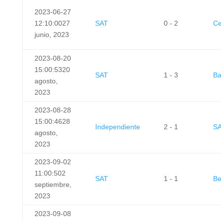
2023-06-27
12:10:00
27
SAT
0 - 2
Ce
junio, 2023
2023-08-20
15:00:53
20
SAT
1 - 3
Ba
agosto,
2023
2023-08-28
15:00:46
28
Independiente
2 - 1
S
agosto,
2023
2023-09-02
11:00:50
2
SAT
1 - 1
Be
septiembre,
2023
2023-09-08