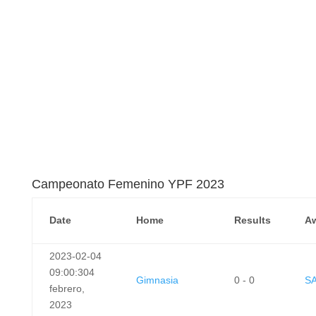
13
SAT
3 - 1
UA
15:00:38
13
julio, 2024
COPA DE LA LIGA
2023
Campeonato Femenino YPF 2023
Date
Home
Results
A
2023-02-04
09:00:30
4
Gimnasia
0 - 0
S
febrero,
2023