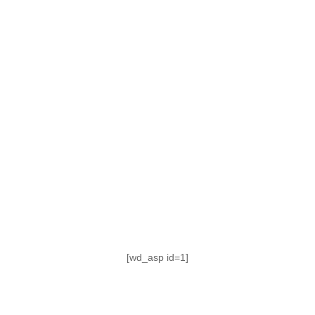
TABLA DE POSICIONES
FIXTURE
#AguanteFemenino
[wd_asp id=1]