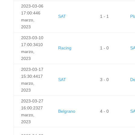
2023-03-06
17:00:44
6
SAT
1 - 1
Pl
marzo,
2023
2023-03-10
17:00:34
10
Racing
1 - 0
S
marzo,
2023
2023-03-17
15:30:44
17
SAT
3 - 0
De
marzo,
2023
2023-03-27
16:00:23
27
Belgrano
4 - 0
S
marzo,
2023