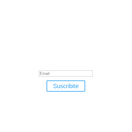
Suscribite
¡Muchas gracias por suscrirte!
Suscribite