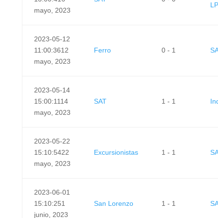
L
mayo, 2023
2023-05-12
11:00:36
12
Ferro
0 - 1
S
mayo, 2023
2023-05-14
15:00:11
14
SAT
1 - 1
In
mayo, 2023
2023-05-22
15:10:54
22
Excursionistas
1 - 1
S
mayo, 2023
2023-06-01
15:10:25
1
San Lorenzo
1 - 1
S
junio, 2023