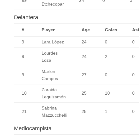
99
24
0
0
Etchecopar
Delantera
#
Player
Age
Goles
Asi
9
Lara López
24
0
0
Lourdes
9
24
2
0
Loza
Marlen
9
27
0
0
Campos
Zoraida
10
25
10
0
Leguizamón
Sabrina
21
25
1
0
Mazzucchelli
Mediocampista