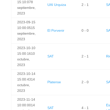
15:10:07
8
UAI Urquiza
2 - 1
S
septiembre,
2023
2023-09-15
10:00:05
15
El Porvenir
0 - 0
S
septiembre,
2023
2023-10-10
15:00:16
10
SAT
2 - 1
Ri
octubre,
2023
2023-10-14
15:00:43
14
Platense
2 - 0
S
octubre,
2023
2023-11-14
10:00:00
14
Es
SAT
4 - 1