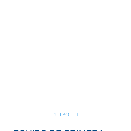
Rank
Player
Goles
1
Analía Alarcón
6
2
Zoraida Leguizamón
5
3
Antonella Escurra
2
4
Victoria Sosa
1
5
Marcela Figueroa
1
FUTBOL 11