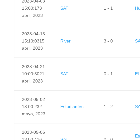
2023-04-03
15:00:17
3
SAT
1 - 1
Hu
abril, 2023
2023-04-15
15:10:03
15
River
3 - 0
S
abril, 2023
2023-04-21
10:00:50
21
SAT
0 - 1
El
abril, 2023
2023-05-02
13:00:23
2
Estudiantes
1 - 2
S
mayo, 2023
2023-05-06
Es
13:00:41
6
SAT
0 - 0