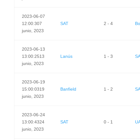
2023-06-07
12:00:30
7
SAT
2 - 4
Bo
junio, 2023
2023-06-13
13:00:25
13
Lanús
1 - 3
S
junio, 2023
2023-06-19
15:00:03
19
Banfield
1 - 2
S
junio, 2023
2023-06-24
13:00:43
24
SAT
0 - 1
UA
junio, 2023