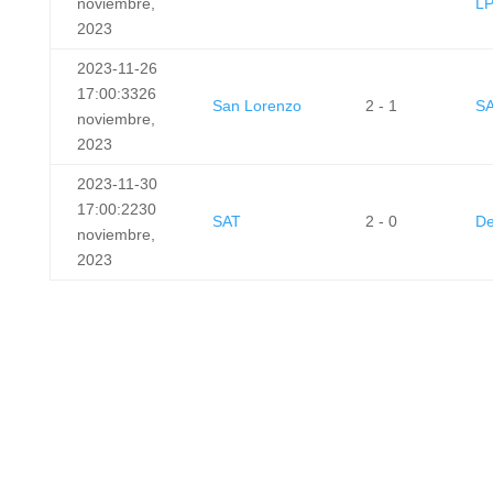
noviembre,
L
2023
2023-11-26
17:00:33
26
San Lorenzo
2 - 1
S
noviembre,
2023
2023-11-30
17:00:22
30
SAT
2 - 0
De
noviembre,
2023
GOLEADORAS