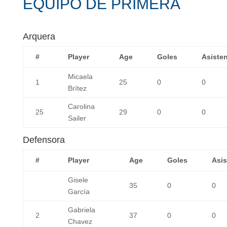
EQUIPO DE PRIMERA
Arquera
#
Player
Age
Goles
Asiste
Micaela
1
25
0
0
Brítez
Carolina
25
29
0
0
Sailer
Defensora
#
Player
Age
Goles
Asis
Gisele
35
0
0
García
Gabriela
2
37
0
0
Chavez