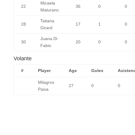
Micaela
22
36
0
0
Maturano
Tatiana
28
17
1
0
Girard
Juana Di
30
20
0
0
Fabio
Volante
#
Player
Age
Goles
Asisten
Milagros
27
0
0
Paiva