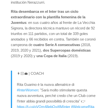
institución Nerazzurri.
Rita desembarca en el Inter tras un ciclo
extraordinario con la plantilla femenina de la
Juventus
: en sus cuatro años al frente de La Vecchia
Signora, la directora técnica mantuvo un récord de 92
triunfos en 111 partidos, con un total de 339 goles
anotados y 66 recibidos en contra. También se coronó
campeona de
cuatro Serie A consecutivas
(2018,
2019, 2020 y 2021),
dos Supercopas domésticas
(2019 y 2020) y
una Copa de Italia
(2019).
👩🏻‍💼 | COACH
Rita Guarino è la nuova allenatrice di
#InterWomen
: "Sarà molto stimolante questa
nuova avventura, perché credo che un Club come
l’Inter abbia grandi possibilità di crescita" 👉
https://t.co/oVOm48ebOx
#IMInter
#WelcomeRita