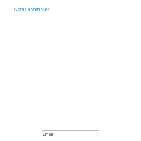
Notas anteriores
Suscribite
¡Muchas gracias por
suscrirte!