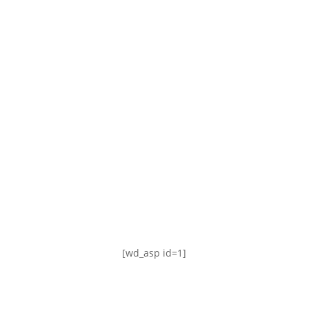
TABLA DE POSICIONES
FIXTURE
#AguanteFemenino
[wd_asp id=1]