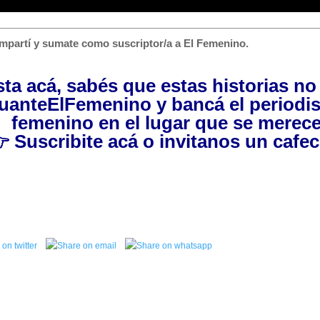
mpartí y sumate como suscriptor/a a El Femenino.
asta acá, sabés que estas historias n
uanteElFemenino
y bancá el periodi
femenino en el lugar que se merece

Suscribite acá
o invitanos
un cafec