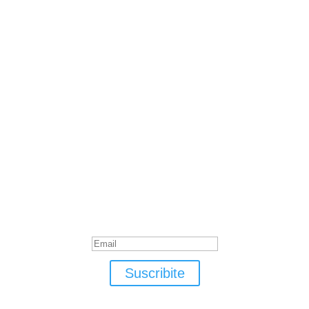
Suscribite
¡Muchas gracias por suscrirte!
Suscribite