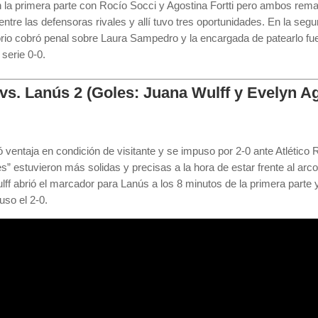
la primera parte con Rocío Socci y Agostina Fortti pero ambos remat
a entre las defensoras rivales y allí tuvo tres oportunidades. En la s
rio cobró penal sobre Laura Sampedro y la encargada de patearlo fue 
 serie 0-0.
0 vs. Lanús 2 (Goles: Juana Wulff y Evelyn A
ventaja en condición de visitante y se impuso por 2-0 ante Atlético 
es” estuvieron más solidas y precisas a la hora de estar frente al ar
f abrió el marcador para Lanús a los 8 minutos de la primera parte y 
uso el 2-0.