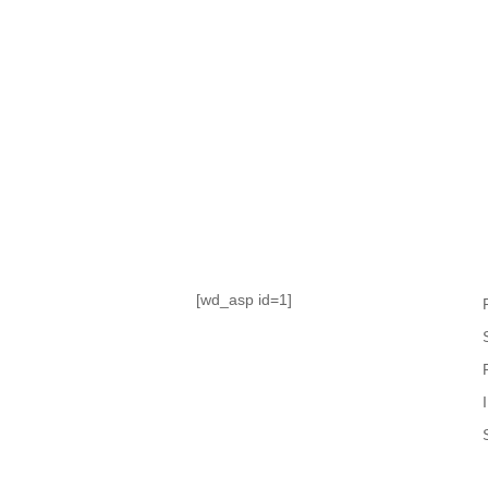
TABLA DE POSICIONES
FIXTURE
#AguanteFemenino
[wd_asp id=1]