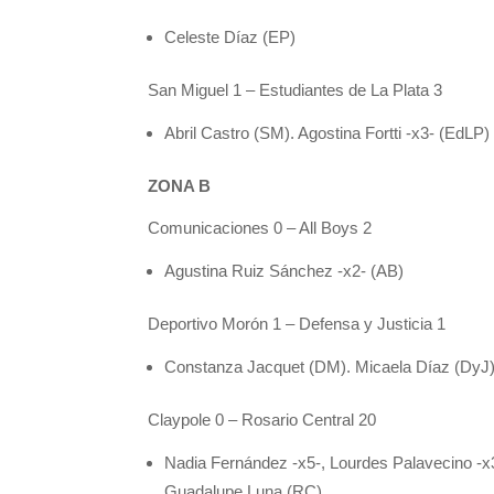
Celeste Díaz (EP)
San Miguel 1 – Estudiantes de La Plata 3
Abril Castro (SM). Agostina Fortti -x3- (EdLP)
ZONA B
Comunicaciones 0 – All Boys 2
Agustina Ruiz Sánchez -x2- (AB)
Deportivo Morón 1 – Defensa y Justicia 1
Constanza Jacquet (DM). Micaela Díaz (DyJ)
Claypole 0 – Rosario Central 20
Nadia Fernández -x5-, Lourdes Palavecino -x
Guadalupe Luna (RC).