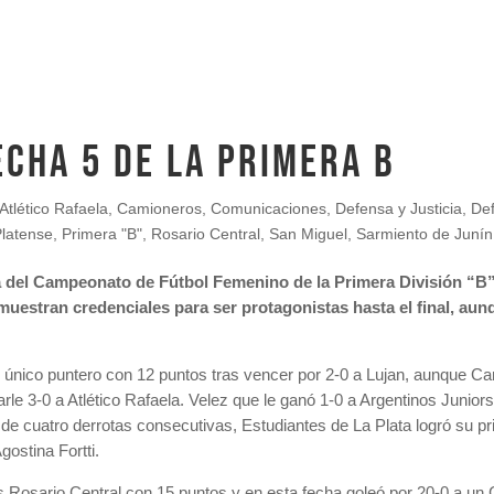
ECHA 5 DE LA PRIMERA B
Atlético Rafaela
,
Camioneros
,
Comunicaciones
,
Defensa y Justicia
,
De
Platense
,
Primera "B"
,
Rosario Central
,
San Miguel
,
Sarmiento de Junín
ha del Campeonato de Fútbol Femenino de la Primera División “B
uestran credenciales para ser protagonistas hasta el final, au
 único puntero con 12 puntos tras vencer por 2-0 a Lujan, aunque Ca
e 3-0 a Atlético Rafaela. Velez que le ganó 1-0 a Argentinos Juniors
 cuatro derrotas consecutivas, Estudiantes de La Plata logró su pr
gostina Fortti.
es Rosario Central con 15 puntos y en esta fecha goleó por 20-0 a un 