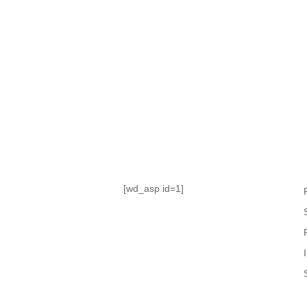
TABLA DE POSICIONES
FIXTURE
#AguanteFemenino
[wd_asp id=1]