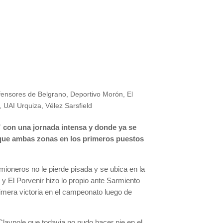
fensores de Belgrano
,
Deportivo Morón
,
El
,
UAI Urquiza
,
Vélez Sarsfield
” con una jornada intensa y donde ya se
nque ambas zonas en los primeros puestos
mioneros no le pierde pisada y se ubica en la
 y El Porvenir hizo lo propio ante Sarmiento
imera victoria en el campeonato luego de
Claypole que todavia no pudo hacer pie en el