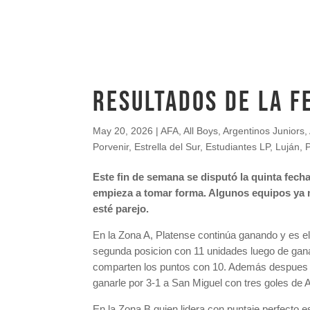
RESULTADOS DE LA F
May 20, 2026
|
AFA
,
All Boys
,
Argentinos Juniors
,
Porvenir
,
Estrella del Sur
,
Estudiantes LP
,
Luján
,
Este fin de semana se disputó la quinta fec
empieza a tomar forma. Algunos equipos ya m
esté parejo.
En la Zona A, Platense continúa ganando y es el
segunda posicion con 11 unidades luego de ganarl
comparten los puntos con 10. Además despues de
ganarle por 3-1 a San Miguel con tres goles de A
En la Zona B quien lidera con puntaje perfecto 