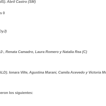
dS). Abril Castro (SM)
s 0
DyJ)
-x2-, Renata Camadro, Laura Romero y Natalia Rea (C)
LD). Ionara Vilte, Agustina Marani, Camila Acevedo y Victoria M
ueron los siguientes: