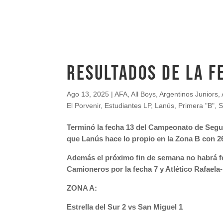
RESULTADOS DE LA F
Ago 13, 2025
|
AFA
,
All Boys
,
Argentinos Juniors
,
El Porvenir
,
Estudiantes LP
,
Lanús
,
Primera "B"
,
S
Terminó la fecha 13 del Campeonato de Segun
que Lanús hace lo propio en la Zona B con 26
Además el próximo fin de semana no habrá fe
Camioneros por la fecha 7 y Atlético Rafaela-
ZONA A:
Estrella del Sur 2 vs San Miguel 1