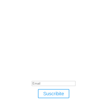
Suscribite
¡Muchas gracias por suscrirte!
Suscribite