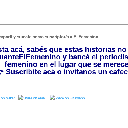
mpartí y sumate como suscriptor/a a El Femenino.
asta acá, sabés que estas historias n
uanteElFemenino
y bancá el periodi
femenino en el lugar que se merece

Suscribite acá
o invitanos
un cafec