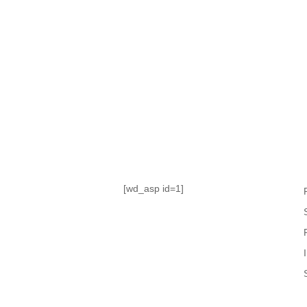
TABLA DE POSICIONES
FIXTURE
#AguanteFemenino
[wd_asp id=1]