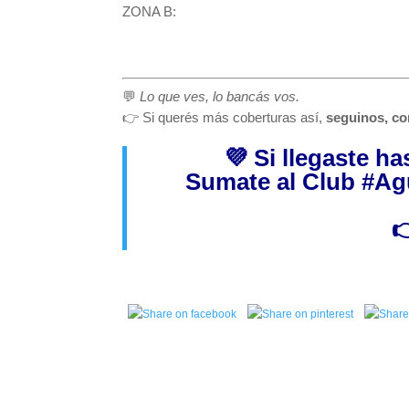
ZONA B:
💬
Lo que ves, lo bancás vos.
👉 Si querés más coberturas así,
seguinos, co
💜 Si llegaste h
Sumate al Club
#Ag
