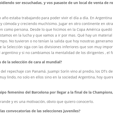
idiendo ser escuchadas, y vos pasaste de un local de venta de ro
año estaba trabajando para poder vivir el día a día. En Argentina 
uy cómoda y creciendo muchísimo. Jugar en otro continente en otra 
ién como persona. Desde lo que hicimos en la Copa América quedó
estamos en la lucha y que vamos a ir por mas. Qué hay un material
mpo. No tuvieron o no tenían la salida que hoy nosotras generamo
 la Selección siga con las divisiones inferiores que son muy impor
argentino y si no cambiamos la mentalidad de los dirigentes , el f
s de la selección de cara al mundial?
el repechaje con Panamá. Juampi Sorín vino al predio, los DTs de 
 muy lindo, no solo en ellos sino en la sociedad Argentina, hoy qu
uipo femenino del Barcelona por llegar a la final de la Champions, ¿
grande y es una motivación, obvio que quiero conocerlo.
as convocatorias de las selecciones juveniles?