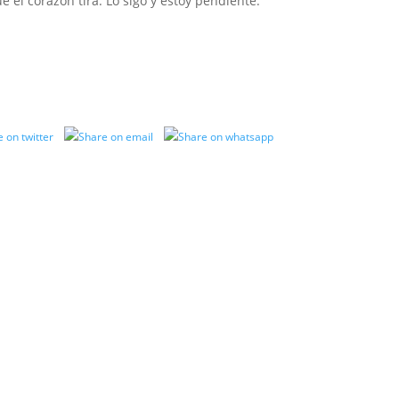
 el corazón tira. Lo sigo y estoy pendiente.
VER MÁS NOTAS