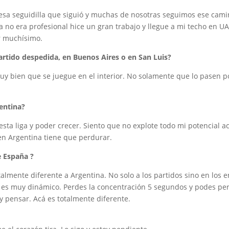
o esa seguidilla que siguió y muchas de nosotras seguimos ese cam
 no era profesional hice un gran trabajo y llegue a mi techo en UA
r muchísimo.
artido despedida, en Buenos Aires o en San Luis?
uy bien que se juegue en el interior. No solamente que lo pasen po
gentina?
esta liga y poder crecer. Siento que no explote todo mi potencial 
 en Argentina tiene que perdurar.
e España ?
lmente diferente a Argentina. No solo a los partidos sino en los e
s es muy dinámico. Perdes la concentración 5 segundos y podes pe
y pensar. Acá es totalmente diferente.