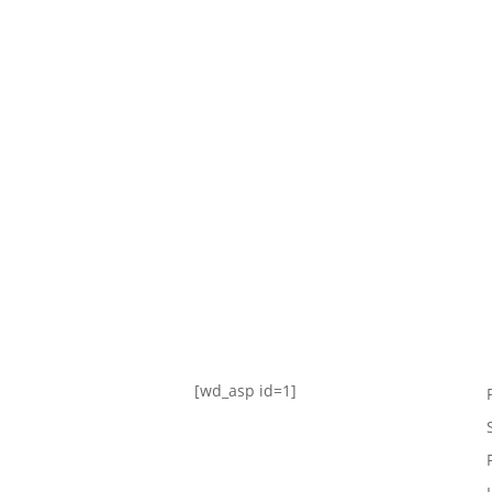
TABLA DE POSICIONES
FIXTURE
#AguanteFemenino
[wd_asp id=1]