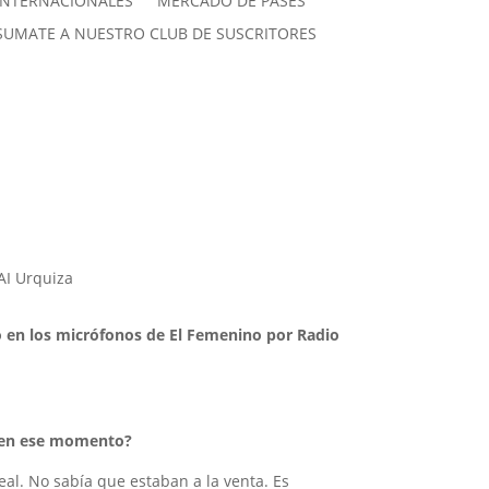
INTERNACIONALES
MERCADO DE PASES
SUMATE A NUESTRO CLUB DE SUSCRITORES
AI Urquiza
o en los micrófonos de El Femenino por Radio
za en ese momento?
eal. No sabía que estaban a la venta. Es