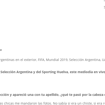
”
rgentinas en el exterior
,
FIFA
,
Mundial 2019
,
Selección Argentina
,
U
Selección Argentina y del Sporting Huelva, este mediodía en viv
lección y apareció una con tu apellido, ¿qué te pasó por la cabe
 chicas me mandaron las fotos. No sabía si era un chiste, si era r