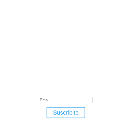
Suscribite
¡Muchas gracias por suscrirte!
Suscribite