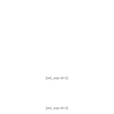
TABLA DE POSICIONES
FIXTURE
#AguanteFemenino
[wd_asp id=1]
[wd_asp id=1]