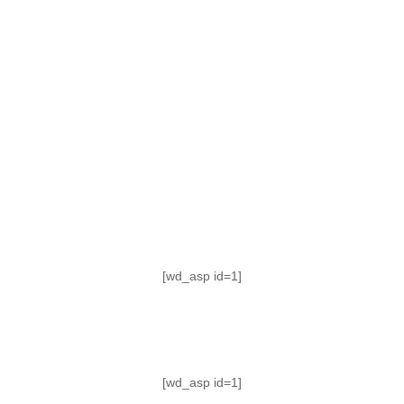
TABLA DE POSICIONES
FIXTURE
#AguanteFemenino
[wd_asp id=1]
[wd_asp id=1]