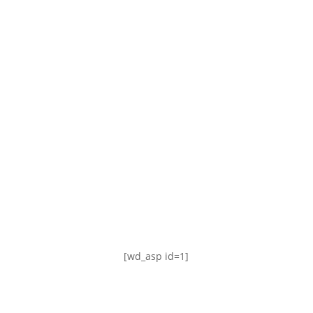
TABLA DE POSICIONES
FIXTURE
#AguanteFemenino
[wd_asp id=1]