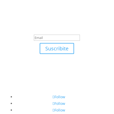
Suscribite
¡Muchas gracias por
suscrirte!
Suscribite
Follow
Follow
Follow