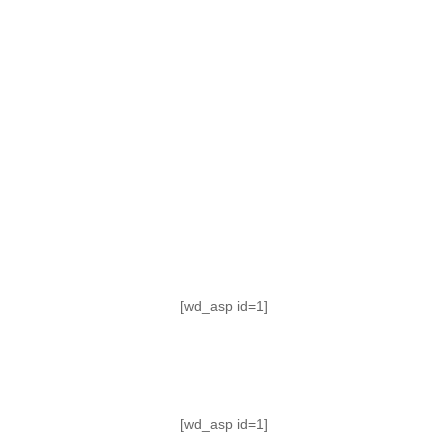
TABLA DE POSICIONES
FIXTURE
#AguanteFemenino
[wd_asp id=1]
[wd_asp id=1]