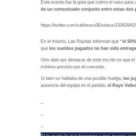
Este evento fue la gota que colmo el vaso para u
de un comunicado conjunto entre estas dos p
https://twitter.com/ruthbravo36/status/133639
En el mismo, Las Rayitas informan que
“el 50%
que
los sueldos pagados no han sido entrega
Otro dato por destacar de este escrito es que el
mínimo previsto por el convenio.
Si bien se hablaba de una posible huelga,
las ju
ausencia del equipo en el partido,
el Rayo Valle
_
_
_
Si te gusta lo que hacemos y nos queres ayu