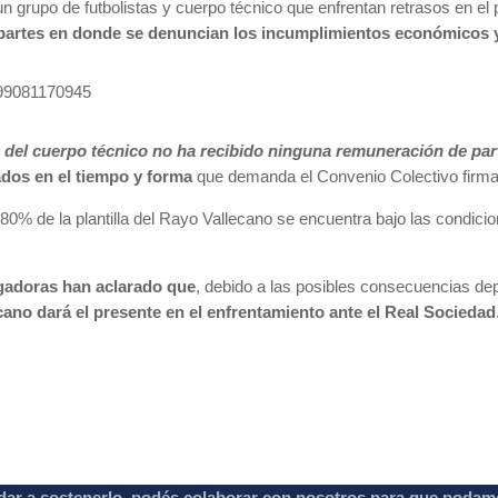
n grupo de futbolistas y cuerpo técnico que enfrentan retrasos en el 
artes en donde se denuncian los incumplimientos económicos y lo
4299081170945
 del cuerpo técnico no ha recibido ninguna remuneración de par
dos en el tiempo y forma
que demanda el Convenio Colectivo firm
 80% de la plantilla del Rayo Vallecano se encuentra bajo las condicio
gadoras han aclarado que
, debido a las posibles consecuencias dep
cano dará el presente en el enfrentamiento ante el Real Sociedad
dar a sostenerlo, podés colaborar con nosotros para que podam