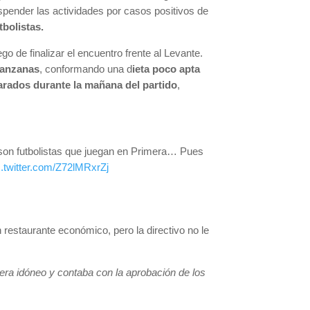
spender las actividades por casos positivos de
tbolistas.
go de finalizar el encuentro frente al Levante.
manzanas
, conformando una d
ieta poco apta
rados durante la mañana del partido
,
s son futbolistas que juegan en Primera… Pues
c.twitter.com/Z72lMRxrZj
restaurante económico, pero la directivo no le
 era idóneo y contaba con la aprobación de los