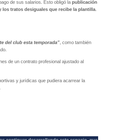
pago de sus salarios. Esto obligó la
publicación
s tratos desiguales que recibe la plantilla
.
te del club esta temporada”
, como también
ado.
nes de un contrato profesional ajustado al
ortivas y jurídicas que pudiera acarrear la
.
os continuar desarrollando este espacio, que