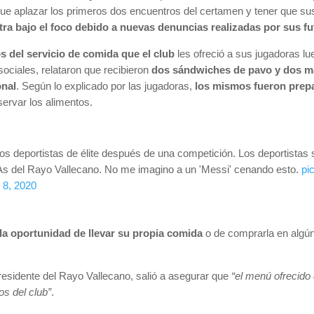
r que aplazar los primeros dos encuentros del certamen y tener que su
ra bajo el foco debido a nuevas denuncias realizadas por sus fu
os del servicio de comida que el club
les ofreció a sus jugadoras lue
sociales, relataron que recibieron
dos sándwiches de pavo y dos 
onal
. Según lo explicado por las jugadoras,
los mismos fueron prepa
ervar los alimentos.
 unos deportistas de élite después de una competición. Los deportista
orAs del Rayo Vallecano. No me imagino a un 'Messi' cenando esto.
pi
8, 2020
 la oportunidad de llevar su propia comida
o de comprarla en algún 
presidente del Rayo Vallecano, salió a asegurar que
“el menú ofrecido
os del club”
.