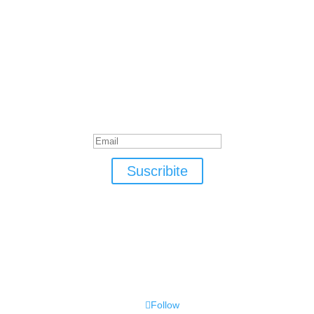
Suscribite
¡Muchas gracias por suscrirte!
Suscribite
Follow