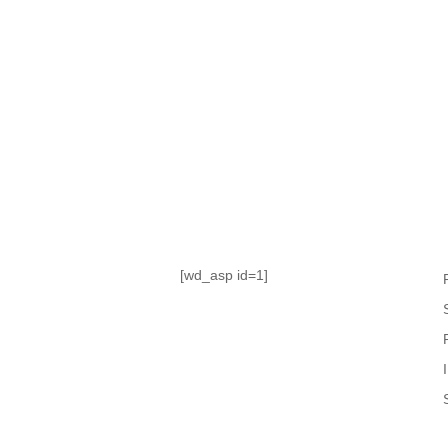
TABLA DE POSICIONES
FIXTURE
#AguanteFemenino
[wd_asp id=1]