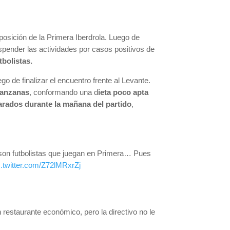
 posición de la Primera Iberdrola. Luego de
spender las actividades por casos positivos de
tbolistas.
go de finalizar el encuentro frente al Levante.
manzanas
, conformando una d
ieta poco apta
rados durante la mañana del partido
,
s son futbolistas que juegan en Primera… Pues
c.twitter.com/Z72lMRxrZj
restaurante económico, pero la directivo no le