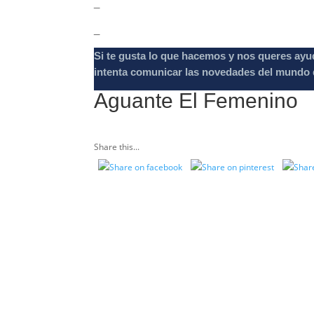
_
_
Si te gusta lo que hacemos y nos queres ayu
intenta comunicar las novedades del mundo d
Aguante El Femenino
Share this...