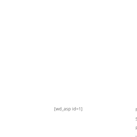
TABLA DE POSICIONES
FIXTURE
#AguanteFemenino
[wd_asp id=1]