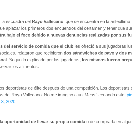
 la escuadra del
Rayo Vallecano
, que se encuentra en la anteúltima
r que aplazar los primeros dos encuentros del certamen y tener que su
ra bajo el foco debido a nuevas denuncias realizadas por sus fu
os del servicio de comida que el club
les ofreció a sus jugadoras lue
sociales, relataron que recibieron
dos sándwiches de pavo y dos 
onal
. Según lo explicado por las jugadoras,
los mismos fueron prepa
ervar los alimentos.
 unos deportistas de élite después de una competición. Los deportista
orAs del Rayo Vallecano. No me imagino a un 'Messi' cenando esto.
pi
8, 2020
 la oportunidad de llevar su propia comida
o de comprarla en algún 