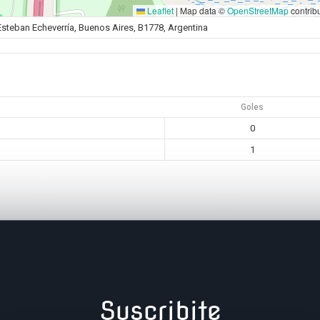
Leaflet
|
Map data ©
OpenStreetMap
contrib
 Esteban Echeverría, Buenos Aires, B1778, Argentina
Goles
0
1
Suscribite