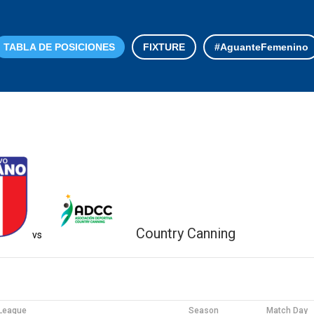
TABLA DE POSICIONES
FIXTURE
#AguanteFemenino
Country Canning
vs
League
Season
Match Day