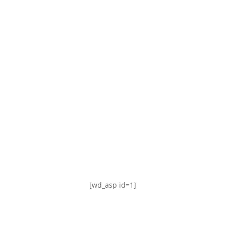
TABLA DE POSICIONES
FIXTURE
#AguanteFemenino
[wd_asp id=1]