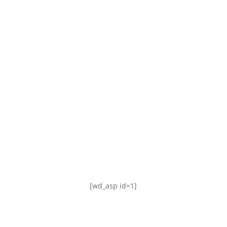
TABLA DE POSICIONES
FIXTURE
#AguanteFemenino
[wd_asp id=1]