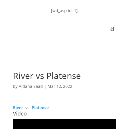
[wd_asp id=1]
River vs Platense
by
Aldana Saad
|
Mar 12, 2022
River
vs
Platense
Video