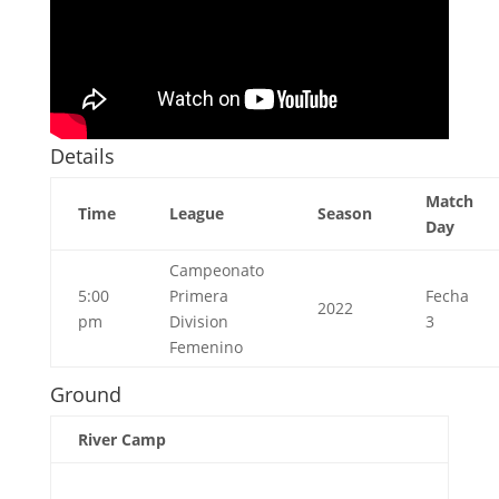
Details
Match
Time
League
Season
Day
Campeonato
5:00
Primera
Fecha
2022
pm
Division
3
Femenino
Ground
River Camp