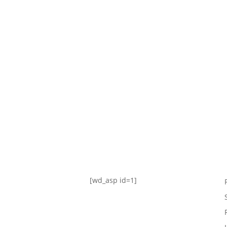
TABLA DE POSICIONES
FIXTURE
#AguanteFemenino
[wd_asp id=1]