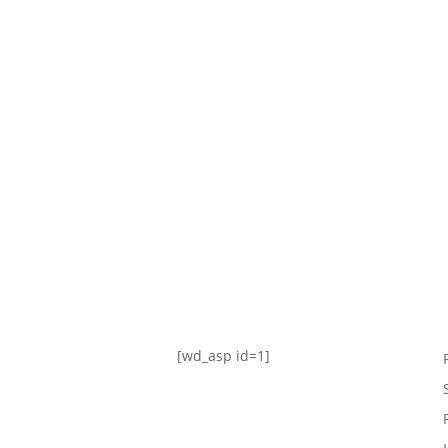
TABLA DE POSICIONES
FIXTURE
#AguanteFemenino
[wd_asp id=1]