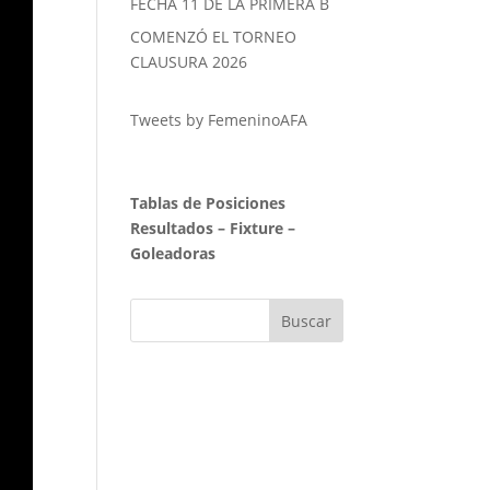
FECHA 11 DE LA PRIMERA B
COMENZÓ EL TORNEO
CLAUSURA 2026
Tweets by FemeninoAFA
Tablas de Posiciones
Resultados
–
Fixture
–
Goleadoras