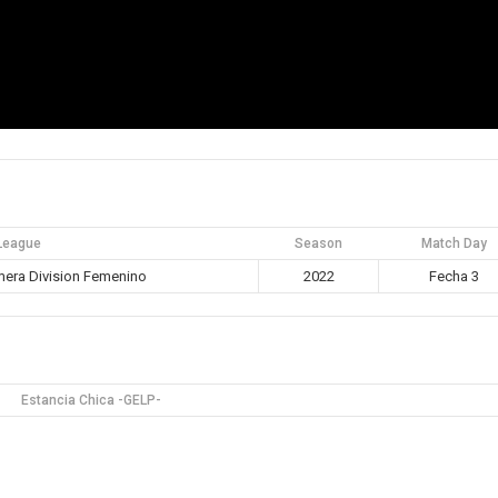
League
Season
Match Day
era Division Femenino
2022
Fecha 3
Estancia Chica -GELP-