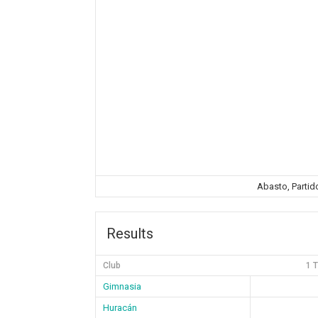
Abasto, Partid
Results
Club
1 
Gimnasia
Huracán