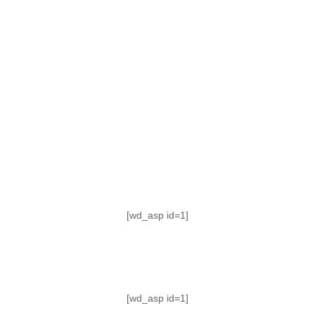
TABLA DE POSICIONES
FIXTURE
#AguanteFemenino
[wd_asp id=1]
[wd_asp id=1]