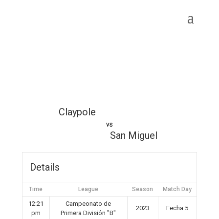
Claypole
vs
San Miguel
Details
Time
League
Season
Match Day
12:21
Campeonato de
2023
Fecha 5
pm
Primera División "B"