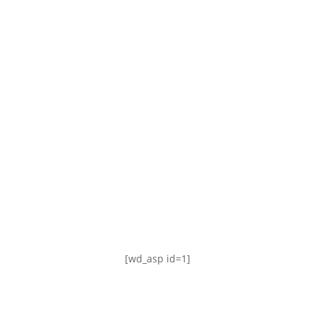
TABLA DE POSICIONES
FIXTURE
#AguanteFemenino
[wd_asp id=1]