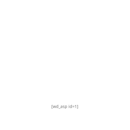
TABLA DE POSICIONES
FIXTURE
#AguanteFemenino
[wd_asp id=1]